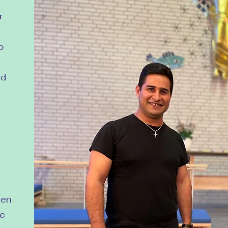
r
o
ed
gen
re