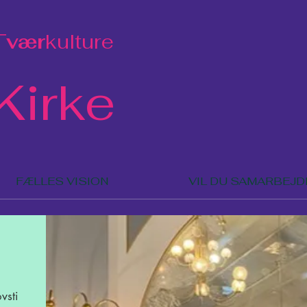
Tvær
kulture
Kirke
FÆLLES VISION
VIL DU SAMARBEJD
vsti