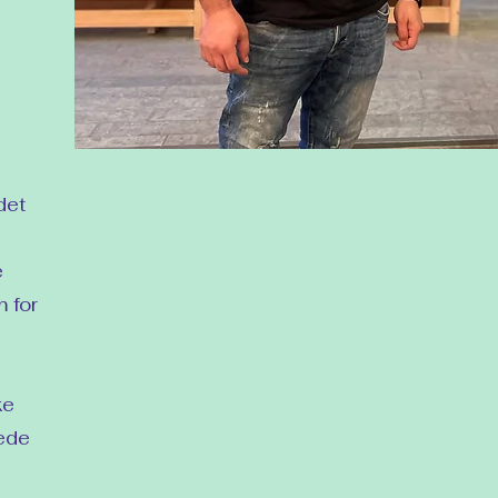
det
e
m for
ke
rede