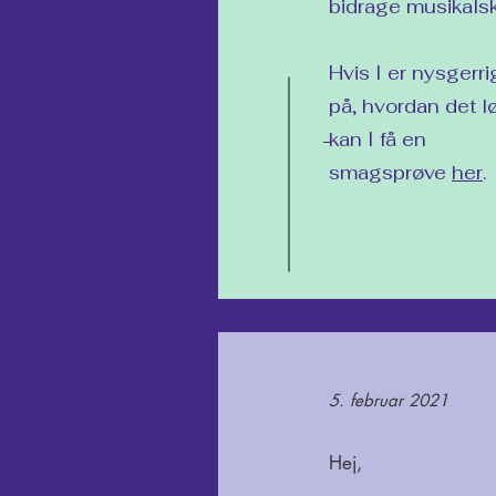
bidrage musikalsk
Hvis I er nysgerr
på, hvordan det l
kan I få en
-
smagsprøve
her
.
5. februar 2021
Hej,