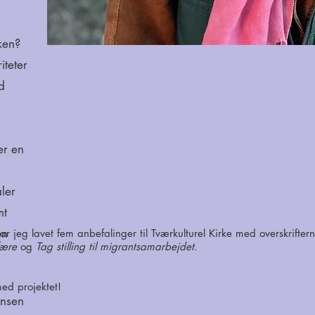
ken?
iteter
d
er en
ler
mt
en
r jeg lavet fem anbefalinger til Tværkulturel Kirke med overskrifter
fære
og
Tag stilling til migrantsamarbejdet
.
med projektet!
ensen