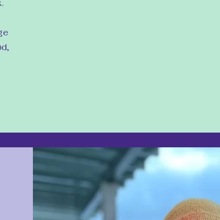
.
ige
ød,