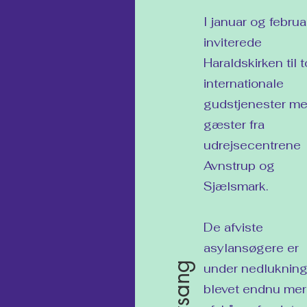
I januar og februa
inviterede
Haraldskirken til t
internationale
gudstjenester m
gæster fra
udrejsecentrene
Avnstrup og
Sjælsmark.
De afviste
asylansøgere er
under nedluknin
blevet endnu me