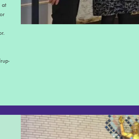
 at
for
or.
drup-