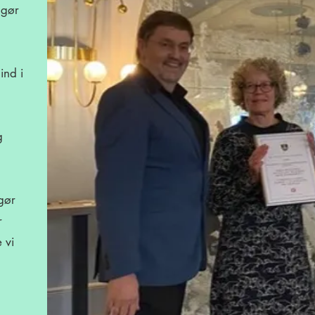
ngør
ind i
g
gør
r
 vi