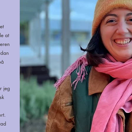
et
e at
deren
rdan
på
r jeg
sk
rt.
vad