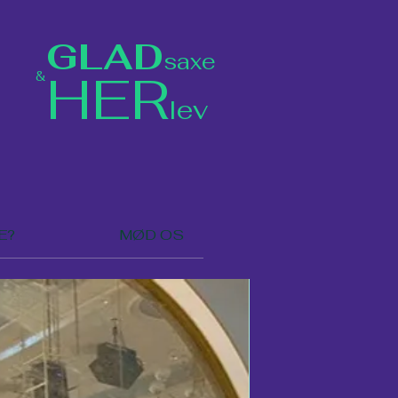
GLAD
saxe
HER
&
lev
E?
MØD OS