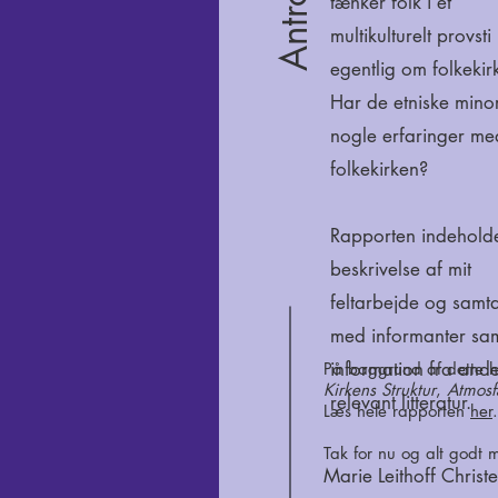
tænker folk i et
multikulturelt provsti
egentlig om folkekir
Har de etniske minor
nogle erfaringer me
folkekirken?
Rapporten indehold
beskrivelse af mit
feltarbejde og samta
med informanter sa
information fra and
På baggrund af dette ha
Kirkens Struktur
,
Atmos
relevant litteratur.
Læs hele rapporten
her
.
Tak for nu og alt godt 
Marie Leithoff Christ