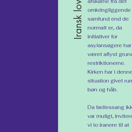
Iransk lovsang
afskårne fra det
omkringliggende
samfund end de
normalt er, da
initiativer for
asylansøgere har
været aflyst grun
restriktionerne.
Kirken har i denn
situation givet ru
bøn og håb.
Da fællessang ik
var muligt, invite
vi to iranere til at