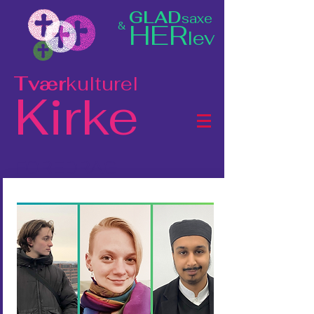
GLAD
saxe
HER
&
lev
Tvær
kulturel
Kirke
FOREDRAG